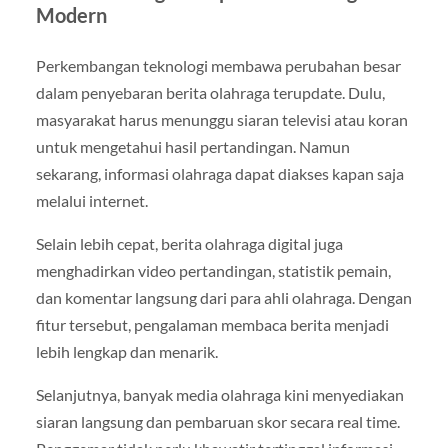
Modern
Perkembangan teknologi membawa perubahan besar
dalam penyebaran berita olahraga terupdate. Dulu,
masyarakat harus menunggu siaran televisi atau koran
untuk mengetahui hasil pertandingan. Namun
sekarang, informasi olahraga dapat diakses kapan saja
melalui internet.
Selain lebih cepat, berita olahraga digital juga
menghadirkan video pertandingan, statistik pemain,
dan komentar langsung dari para ahli olahraga. Dengan
fitur tersebut, pengalaman membaca berita menjadi
lebih lengkap dan menarik.
Selanjutnya, banyak media olahraga kini menyediakan
siaran langsung dan pembaruan skor secara real time.