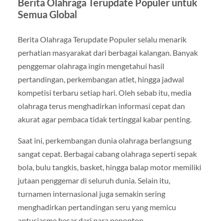
Berita Olahraga Terupdate Populer untuk
Semua Global
Berita Olahraga Terupdate Populer selalu menarik
perhatian masyarakat dari berbagai kalangan. Banyak
penggemar olahraga ingin mengetahui hasil
pertandingan, perkembangan atlet, hingga jadwal
kompetisi terbaru setiap hari. Oleh sebab itu, media
olahraga terus menghadirkan informasi cepat dan
akurat agar pembaca tidak tertinggal kabar penting.
Saat ini, perkembangan dunia olahraga berlangsung
sangat cepat. Berbagai cabang olahraga seperti sepak
bola, bulu tangkis, basket, hingga balap motor memiliki
jutaan penggemar di seluruh dunia. Selain itu,
turnamen internasional juga semakin sering
menghadirkan pertandingan seru yang memicu
antusiasme besar dari para penonton.