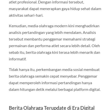
atlet profesional. Dengan informasi tersebut,
masyarakat dapat menerapkan gaya hidup sehat dalam
aktivitas sehari-hari.
Kemudian, media olahraga modern kini menghadirkan
analisis pertandingan yang lebih mendalam. Analisis
tersebut membantu penggemar memahami strategi
permainan dan performa atlet secara lebih detail. Oleh
sebab itu, berita olahraga kini terasa lebih menarik dan
informatif.
Tidak hanya itu, perkembangan media sosial membuat
berita olahraga semakin cepat menyebar. Penggemar
dapat memperoleh informasi pertandingan hanya
dalam hitungan detik melalui berbagai platform digital.
Berita Olahraga Terupdate di Era Digital