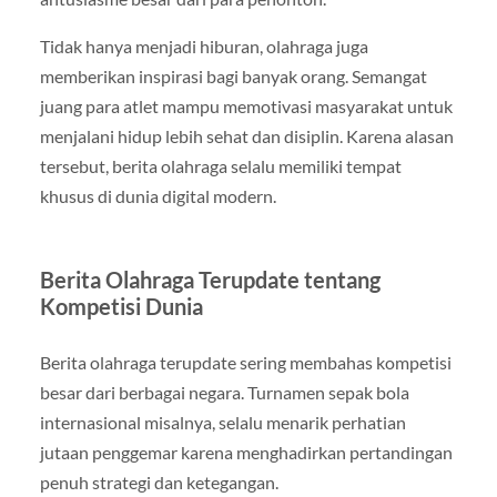
Tidak hanya menjadi hiburan, olahraga juga
memberikan inspirasi bagi banyak orang. Semangat
juang para atlet mampu memotivasi masyarakat untuk
menjalani hidup lebih sehat dan disiplin. Karena alasan
tersebut, berita olahraga selalu memiliki tempat
khusus di dunia digital modern.
Berita Olahraga Terupdate tentang
Kompetisi Dunia
Berita olahraga terupdate sering membahas kompetisi
besar dari berbagai negara. Turnamen sepak bola
internasional misalnya, selalu menarik perhatian
jutaan penggemar karena menghadirkan pertandingan
penuh strategi dan ketegangan.