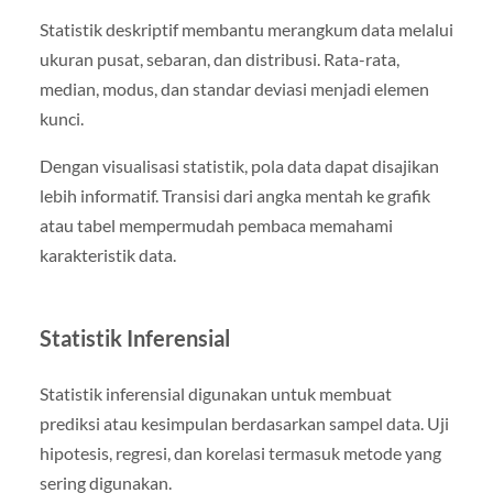
Statistik deskriptif membantu merangkum data melalui
ukuran pusat, sebaran, dan distribusi. Rata-rata,
median, modus, dan standar deviasi menjadi elemen
kunci.
Dengan visualisasi statistik, pola data dapat disajikan
lebih informatif. Transisi dari angka mentah ke grafik
atau tabel mempermudah pembaca memahami
karakteristik data.
Statistik Inferensial
Statistik inferensial digunakan untuk membuat
prediksi atau kesimpulan berdasarkan sampel data. Uji
hipotesis, regresi, dan korelasi termasuk metode yang
sering digunakan.