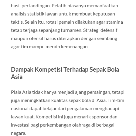
hasil pertandingan. Pelatih biasanya memanfaatkan
analisis statistik lawan untuk membuat keputusan
taktis. Selain itu, rotasi pemain dilakukan agar stamina
tetap terjaga sepanjang turnamen. Strategi defensif
maupun ofensif harus diterapkan dengan seimbang
agar tim mampu meraih kemenangan.
Dampak Kompetisi Terhadap Sepak Bola
Asia
Piala Asia tidak hanya menjadi ajang persaingan, tetapi
juga meningkatkan kualitas sepak bola di Asia. Tim-tim
nasional dapat belajar dari pengalaman menghadapi
lawan kuat. Kompetisi ini juga menarik sponsor dan
investasi bagi perkembangan olahraga di berbagai
negara.