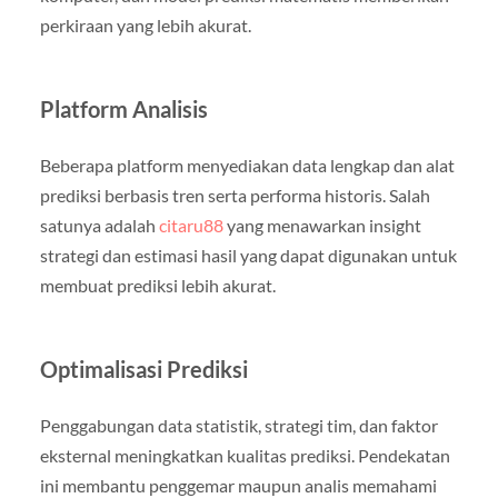
perkiraan yang lebih akurat.
Platform Analisis
Beberapa platform menyediakan data lengkap dan alat
prediksi berbasis tren serta performa historis. Salah
satunya adalah
citaru88
yang menawarkan insight
strategi dan estimasi hasil yang dapat digunakan untuk
membuat prediksi lebih akurat.
Optimalisasi Prediksi
Penggabungan data statistik, strategi tim, dan faktor
eksternal meningkatkan kualitas prediksi. Pendekatan
ini membantu penggemar maupun analis memahami