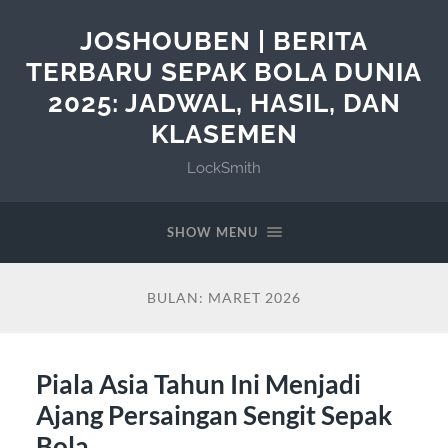
JOSHOUBEN | BERITA
TERBARU SEPAK BOLA DUNIA
2025: JADWAL, HASIL, DAN
KLASEMEN
LockSmith
SHOW MENU
BULAN:
MARET 2026
Piala Asia Tahun Ini Menjadi
Ajang Persaingan Sengit Sepak
Bola