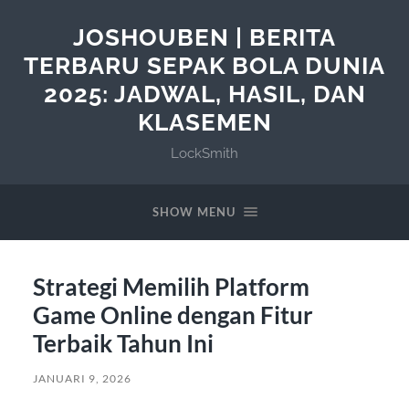
JOSHOUBEN | BERITA
TERBARU SEPAK BOLA DUNIA
2025: JADWAL, HASIL, DAN
KLASEMEN
LockSmith
SHOW MENU
Strategi Memilih Platform
Game Online dengan Fitur
Terbaik Tahun Ini
JANUARI 9, 2026