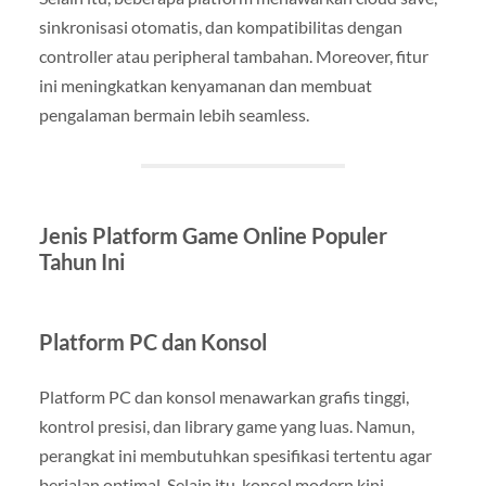
sinkronisasi otomatis, dan kompatibilitas dengan
controller atau peripheral tambahan. Moreover, fitur
ini meningkatkan kenyamanan dan membuat
pengalaman bermain lebih seamless.
Jenis Platform Game Online Populer
Tahun Ini
Platform PC dan Konsol
Platform PC dan konsol menawarkan grafis tinggi,
kontrol presisi, dan library game yang luas. Namun,
perangkat ini membutuhkan spesifikasi tertentu agar
berjalan optimal. Selain itu, konsol modern kini