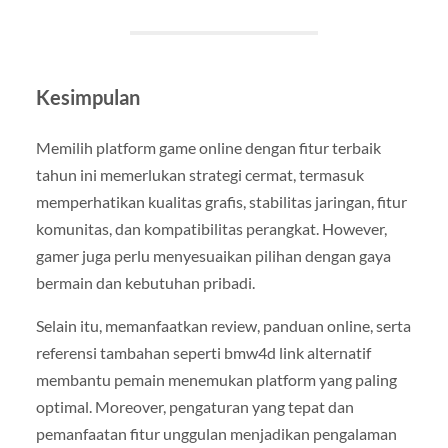
Kesimpulan
Memilih platform game online dengan fitur terbaik
tahun ini memerlukan strategi cermat, termasuk
memperhatikan kualitas grafis, stabilitas jaringan, fitur
komunitas, dan kompatibilitas perangkat. However,
gamer juga perlu menyesuaikan pilihan dengan gaya
bermain dan kebutuhan pribadi.
Selain itu, memanfaatkan review, panduan online, serta
referensi tambahan seperti bmw4d link alternatif
membantu pemain menemukan platform yang paling
optimal. Moreover, pengaturan yang tepat dan
pemanfaatan fitur unggulan menjadikan pengalaman