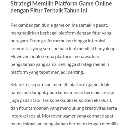
Strategi Memilih Platform Game Online
dengan Fitur Terbaik Tahun Ini
Perkembangan dunia game online semakin pesat,
menghadirkan berbagai platform dengan fitur yang
beragam. From grafis memukau hingga interaksi
komunitas yang seru, pemain kini memiliki banyak opsi.
However, tidak semua platform menawarkan
pengalaman yang sama, sehingga strategi memilih
platform yang tepat menjadi penting.
Selain itu, keputusan memilih platform game tidak
hanya berdampak pada kenyamanan bermain, tetapi
juga pada stabilitas koneksi, akses konten eksklusif,
dan fitur tambahan yang mendukung kreativitas serta
interaksi sosial. Moreover, gamer yang cermat dapat
memaksimalkan pengalaman bermain dengan memilih