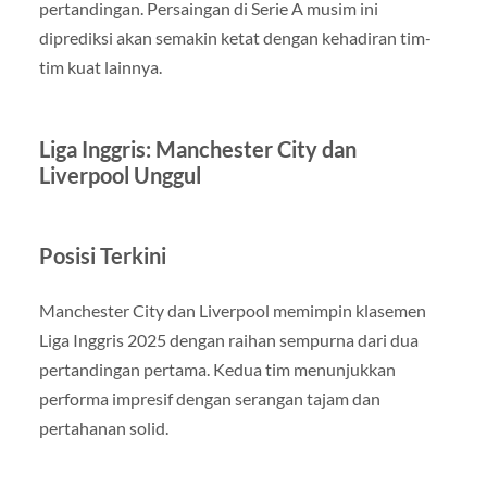
pertandingan. Persaingan di Serie A musim ini
diprediksi akan semakin ketat dengan kehadiran tim-
tim kuat lainnya.
Liga Inggris: Manchester City dan
Liverpool Unggul
Posisi Terkini
Manchester City dan Liverpool memimpin klasemen
Liga Inggris 2025 dengan raihan sempurna dari dua
pertandingan pertama. Kedua tim menunjukkan
performa impresif dengan serangan tajam dan
pertahanan solid.