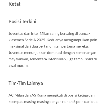
Ketat
Posisi Terkini
Juventus dan Inter Milan saling bersaing di puncak
klasemen Serie A 2025. Keduanya mengumpulkan poin
maksimal dari dua pertandingan pertama mereka.
Juventus menunjukkan dominasi dengan kemenangan
meyakinkan, sementara Inter Milan juga tampil solid di
awal musim.
Tim-Tim Lainnya
AC Milan dan AS Roma mengikuti di posisi ketiga dan
keempat, masing-masing dengan raihan 6 poin dari dua