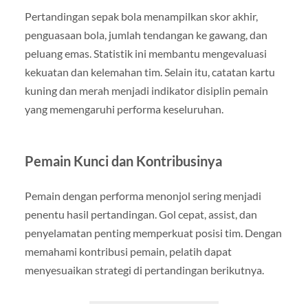
Pertandingan sepak bola menampilkan skor akhir,
penguasaan bola, jumlah tendangan ke gawang, dan
peluang emas. Statistik ini membantu mengevaluasi
kekuatan dan kelemahan tim. Selain itu, catatan kartu
kuning dan merah menjadi indikator disiplin pemain
yang memengaruhi performa keseluruhan.
Pemain Kunci dan Kontribusinya
Pemain dengan performa menonjol sering menjadi
penentu hasil pertandingan. Gol cepat, assist, dan
penyelamatan penting memperkuat posisi tim. Dengan
memahami kontribusi pemain, pelatih dapat
menyesuaikan strategi di pertandingan berikutnya.