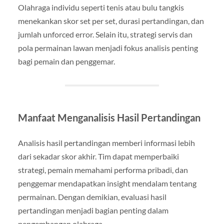
Olahraga individu seperti tenis atau bulu tangkis
menekankan skor set per set, durasi pertandingan, dan
jumlah unforced error. Selain itu, strategi servis dan
pola permainan lawan menjadi fokus analisis penting
bagi pemain dan penggemar.
Manfaat Menganalisis Hasil Pertandingan
Analisis hasil pertandingan memberi informasi lebih
dari sekadar skor akhir. Tim dapat memperbaiki
strategi, pemain memahami performa pribadi, dan
penggemar mendapatkan insight mendalam tentang
permainan. Dengan demikian, evaluasi hasil
pertandingan menjadi bagian penting dalam
pengembangan olahraga.