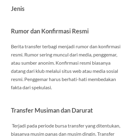
Jenis
Rumor dan Konfirmasi Resmi
Berita transfer terbagi menjadi rumor dan konfirmasi
resmi. Rumor sering muncul dari media, penggemar,
atau sumber anonim. Konfirmasi resmi biasanya
datang dari klub melalui situs web atau media sosial
resmi. Penggemar harus berhati-hati membedakan
fakta dari spekulasi.
Transfer Musiman dan Darurat
Terjadi pada periode bursa transfer yang ditentukan,
biasanya musim panas dan musim dingin. Transfer