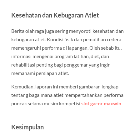
Kesehatan dan Kebugaran Atlet
Berita olahraga juga sering menyoroti kesehatan dan
kebugaran atlet. Kondisi fisik dan pemulihan cedera
memengaruhi performa di lapangan. Oleh sebab itu,
informasi mengenai program latihan, diet, dan
rehabilitasi penting bagi penggemar yang ingin
memahami persiapan atlet.
Kemudian, laporan ini memberi gambaran lengkap
tentang bagaimana atlet mempertahankan performa
puncak selama musim kompetisi
slot gacor maxwin
.
Kesimpulan