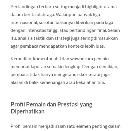
Pertandingan terbaru sering menjadi highlight utama
dalam berita olahraga. Walaupun banyak liga
internasional, sorotan biasanya diberikan pada laga
dengan intensitas tinggi atau pertandingan final. Selain
itu, analisis taktik dan strategi juga sering dimasukkan
agar pembaca mendapatkan konteks lebih luas.
Kemudian, komentar ahli dan wawancara pemain
membuat laporan semakin lengkap. Dengan demikian,
pembaca tidak hanya mengetahui skor tetapi juga
alasan di balik kemenangan atau kekalahan tim.
Profil Pemain dan Prestasi yang
Diperhatikan
Profil pemain menjadi salah satu elemen penting dalam