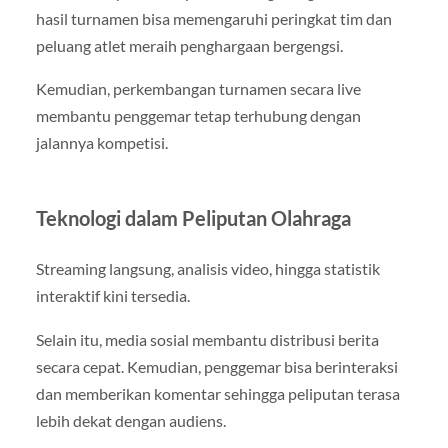
hasil turnamen bisa memengaruhi peringkat tim dan
peluang atlet meraih penghargaan bergengsi.
Kemudian, perkembangan turnamen secara live
membantu penggemar tetap terhubung dengan
jalannya kompetisi.
Teknologi dalam Peliputan Olahraga
Streaming langsung, analisis video, hingga statistik
interaktif kini tersedia.
Selain itu, media sosial membantu distribusi berita
secara cepat. Kemudian, penggemar bisa berinteraksi
dan memberikan komentar sehingga peliputan terasa
lebih dekat dengan audiens.