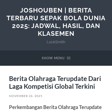
JOSHOUBEN | BERITA
TERBARU SEPAK BOLA DUNIA
2025: JADWAL, HASIL, DAN
KLASEMEN
LockSmith
SHOW MENU
Berita Olahraga Terupdate Dari
Laga Kompetisi Global Terkini
NOVEMBER 26, 2025
Perkembangan Berita Olahraga Terupdate