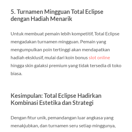
5. Turnamen Mingguan Total Eclipse
dengan Hadiah Menarik
Untuk membuat pemain lebih kompetitif, Total Eclipse
mengadakan turnamen mingguan. Pemain yang
mengumpulkan poin tertinggi akan mendapatkan
hadiah eksklusif, mulai dari koin bonus
slot online
hingga skin galaksi premium yang tidak tersedia di toko
biasa.
Kesimpulan: Total Eclipse Hadirkan
Kombinasi Estetika dan Strategi
Dengan fitur unik, pemandangan luar angkasa yang
menakjubkan, dan turnamen seru setiap minggunya,