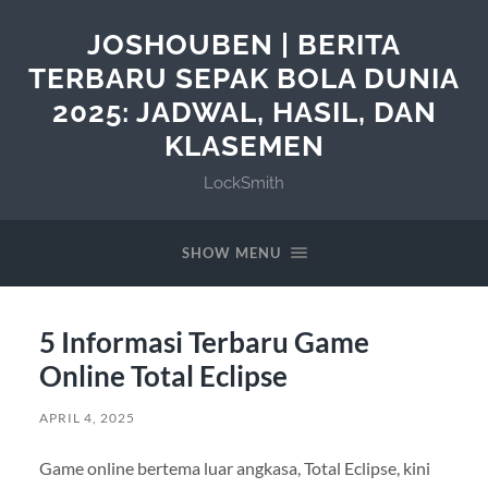
JOSHOUBEN | BERITA
TERBARU SEPAK BOLA DUNIA
2025: JADWAL, HASIL, DAN
KLASEMEN
LockSmith
SHOW MENU
5 Informasi Terbaru Game
Online Total Eclipse
APRIL 4, 2025
Game online bertema luar angkasa, Total Eclipse, kini